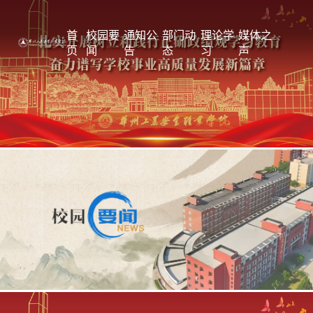
首
校园要
通知公
部门动
理论学
媒体之
页
闻
告
态
习
声